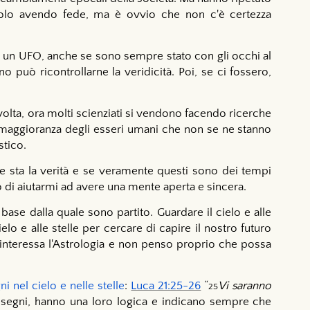
e solo avendo fede, ma è ovvio che non c'è certezza
o un UFO, anche se sono sempre stato con gli occhi al
 può ricontrollarne la veridicità. Poi, se ci fossero,
 volta, ora molti scienziati si vendono facendo ricerche
 maggioranza degli esseri umani che non se ne stanno
tico.
 sta la verità e se veramente questi sono dei tempi
Lo di aiutarmi ad avere una mente aperta e sincera.
se dalla quale sono partito. Guardare il cielo e alle
elo e alle stelle per cercare di capire il nostro futuro
 interessa l'Astrologia e non penso proprio che possa
ni nel cielo e nelle stelle
:
Luca 21:25-26
“
Vi saranno
25
i segni, hanno una loro logica e indicano sempre che