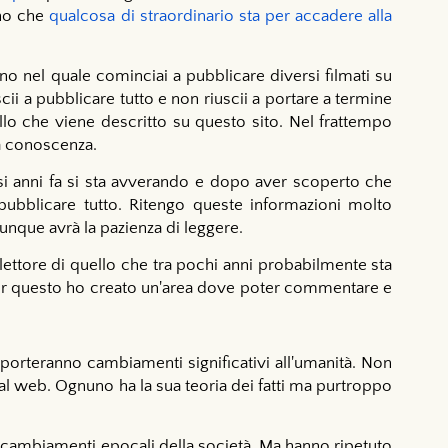
ano che
qualcosa di straordinario sta per accadere alla
anno nel quale cominciai a pubblicare diversi filmati su
cii a pubblicare tutto e non riuscii a portare a termine
llo che viene descritto su questo sito. Nel frattempo
 a conoscenza.
ssi anni fa si sta avverando e dopo aver scoperto che
pubblicare tutto. Ritengo queste informazioni molto
unque avrà la pazienza di leggere.
 lettore di quello che tra pochi anni probabilmente sta
per questo ho creato un'area dove poter commentare e
orteranno cambiamenti significativi all'umanità.
Non
al web. Ognuno ha la sua teoria dei fatti ma purtroppo
di cambiamenti epocali della società. Ma hanno ripetuto