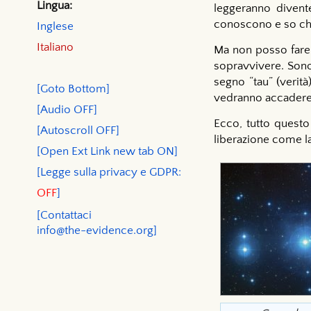
Lingua:
leggeranno divent
conoscono e so che
Inglese
Italiano
Ma non posso fare 
sopravvivere. Sono 
segno “tau” (verità
[Goto Bottom]
vedranno accadere c
[Audio OFF]
Ecco, tutto questo 
[Autoscroll OFF]
liberazione come la
[Open Ext Link new tab ON]
[Legge sulla privacy e GDPR:
OFF
]
[Contattaci
info@the-evidence.org]