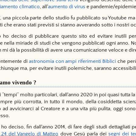
amento climatico
, all'
aumento di virus
e pandemie/epidemie e
17, una piccola parte dello studio fu pubblicato su Youtube m
ti che erano stati previsti si stanno avverando sotto i nostri oc
ho deciso di pubblicare questo sito ed evitare inutili per
 nella miriade di studi che vengono pubblicati ogni anno. Non
 mi dà la possibilità di avere una comunicazione veloce e diret
alentemente di
astronomia con ampi riferimenti Biblici
che però
chiunque ma, per evitare inutili polemiche, saranno accessibili
tiamo vivendo ?
“tempi” molto particolari, dall'anno 2020 in poi quasi tutta 
empre più corrotta, in tutto il mondo, della cosiddetta scien
 ad avvicinarci al Creatore e a una vita più pulita, oggi so
esso.
o deciso, fin dall'anno 2014, di fare degli studi dettagliati
 24 del Vangelo di Matteo
dove Gesù parla dei
segni dei t