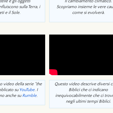
elle e gli oggetti
Il cambiamento climatico.
nfluiscono sulla Terra, i
Scopriamo insieme le vere cau
ti e il Sole.
come si evolverà.
o video della serie “the
Questo video descrive diversi c
blicato su
YouTube
. I
Biblici che ci indicano
ano anche su
Rumble
.
inequivocabilmente che ci tro
negli ultimi tempi Biblici.