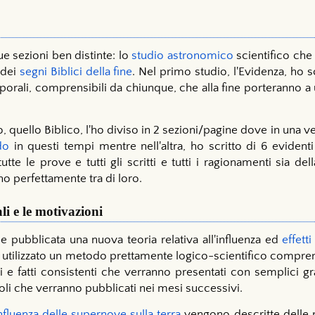
due sezioni ben distinte: lo
studio astronomico
scientifico che
dei
segni Biblici della fine
. Nel primo studio, l'Evidenza, ho 
mporali, comprensibili da chiunque, che alla fine porteranno a
 quello Biblico, l'ho diviso in 2 sezioni/pagine dove in una 
do
in questi tempi mentre nell'altra, ho scritto di 6 evide
 tutte le prove e tutti gli scritti e tutti i ragionamenti sia d
ano perfettamente tra di loro.
ali e le motivazioni
e pubblicata una nuova teoria relativa all'influenza ed
effett
utilizzato un metodo prettamente logico-scientifico comprens
i e fatti consistenti che verranno presentati con semplici gr
oli che verranno pubblicati nei mesi successivi.
nfluenza delle supernove sulla terra
vengono descritte delle n