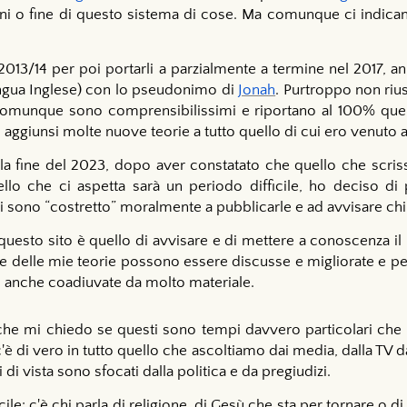
rni o fine di questo sistema di cose. Ma comunque ci indic
el 2013/14 per poi portarli a parzialmente a termine nel 2017, 
ingua Inglese) con lo pseudonimo di
Jonah
. Purtroppo non rius
ti comunque sono comprensibilissimi e riportano al 100% que
 e aggiunsi molte nuove teorie a tutto quello di cui ero venuto
lla fine del 2023, dopo aver constatato che quello che scri
lo che ci aspetta sarà un periodo difficile, ho deciso di 
i sono “costretto” moralmente a pubblicarle e ad avvisare chi
 questo sito è quello di avvisare e di mettere a conoscenza il
e delle mie teorie possono essere discusse e migliorate e 
 anche coadiuvate da molto materiale.
che mi chiedo se questi sono tempi davvero particolari che p
 di vero in tutto quello che ascoltiamo dai media, dalla TV d
di vista sono sfocati dalla politica e da pregiudizi.
ile: c'è chi parla di religione, di Gesù che sta per tornare o 