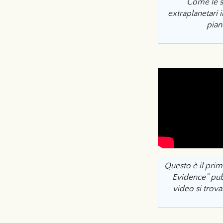
Come le st
extraplanetari i
piane
Questo è il prim
Evidence” pub
video si trov