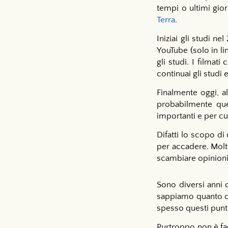
tempi o ultimi gio
Terra
.
Iniziai gli studi n
YouTube (solo in l
gli studi. I filma
continuai gli studi
Finalmente oggi, a
probabilmente quel
importanti e per cu
Difatti lo scopo di
per accadere. Molt
scambiare opinioni
Sono diversi anni 
sappiamo quanto c'è
spesso questi punti 
Purtroppo non è fac