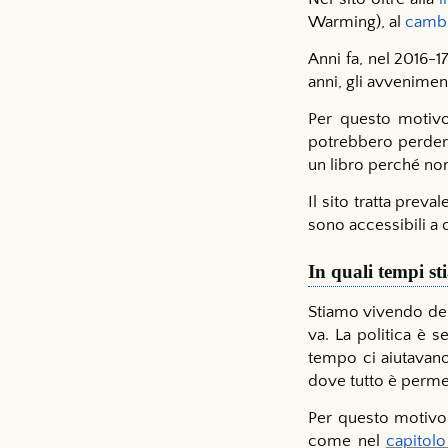
Warming), al
cambi
Anni fa, nel 2016-
anni, gli avvenimen
Per questo motivo 
potrebbero perdere
un libro perché non
Il sito tratta prev
sono accessibili a 
In quali tempi s
Stiamo vivendo dei 
va. La politica è s
tempo ci aiutavano
dove tutto è perm
Per questo motivo h
come nel
capitolo