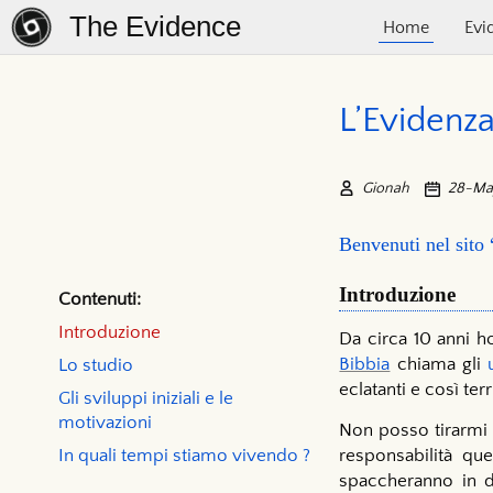
The Evidence
Home
Evi
L’Evidenza
Gionah
28-Ma
Benvenuti nel sito
Introduzione
Contenuti:
Introduzione
Da circa 10 anni h
Bibbia
chiama gli
Lo studio
eclatanti e così ter
Gli sviluppi iniziali e le
motivazioni
Non posso tirarmi 
In quali tempi stiamo vivendo ?
responsabilità qu
spaccheranno in du