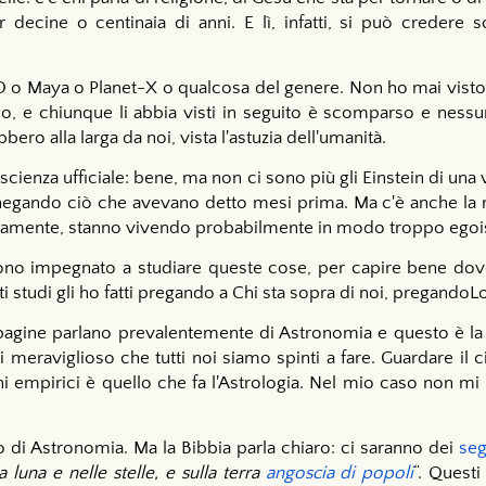
r decine o centinaia di anni. E lì, infatti, si può creder
FO o Maya o Planet-X o qualcosa del genere. Non ho mai vist
o, e chiunque li abbia visti in seguito è scomparso e nessuno
ero alla larga da noi, vista l'astuzia dell'umanità.
 scienza ufficiale: bene, ma non ci sono più gli Einstein di una
a negando ciò che avevano detto mesi prima. Ma c'è anche la
mente, stanno vivendo probabilmente in modo troppo egois
no impegnato a studiare queste cose, per capire bene dove
ti studi gli ho fatti pregando a Chi sta sopra di noi, pregando
pagine parlano prevalentemente di Astronomia e questo è la ba
i meraviglioso che tutti noi siamo spinti a fare. Guardare il ci
ni empirici è quello che fa l'Astrologia. Nel mio caso non mi
.
lo di Astronomia. Ma la Bibbia parla chiaro: ci saranno dei
seg
a luna e nelle stelle, e sulla terra
angoscia di popoli
“. Quest