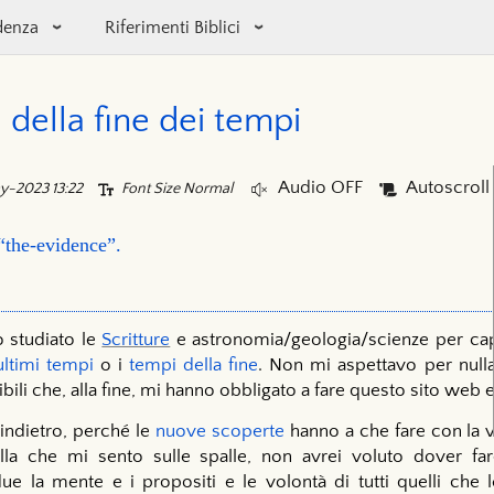
denza
Riferimenti Biblici
 della fine dei tempi
Audio OFF
Autoscroll
y-2023 13:22
Font Size Normal
 “the-evidence”.
o studiato le
Scritture
e astronomia/geologia/scienze per cap
ultimi tempi
o i
tempi della fine
. Non mi aspettavo per nulla
ribili che, alla fine, mi hanno obbligato a fare questo sito web e
indietro, perché le
nuove scoperte
hanno a che fare con la vi
ella che mi sento sulle spalle, non avrei voluto dover f
e la mente e i propositi e le volontà di tutti quelli che 