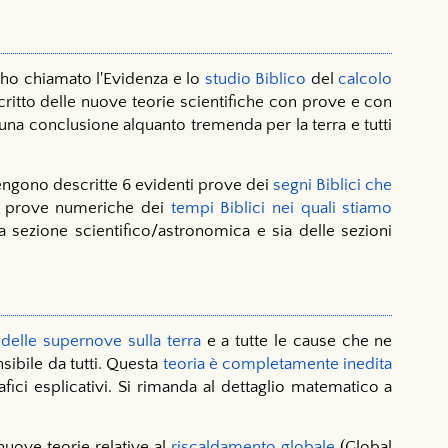
 ho chiamato l'Evidenza e lo
studio Biblico
del
calcolo
scritto delle nuove teorie scientifiche con prove e con
 una conclusione alquanto tremenda per la terra e tutti
vengono descritte 6 evidenti prove dei
segni Biblici che
nti prove numeriche dei
tempi Biblici nei quali stiamo
ella sezione scientifico/astronomica e sia delle sezioni
i delle supernove sulla terra
e a tutte le cause che ne
ibile da tutti. Questa
teoria è completamente inedita
afici esplicativi. Si rimanda al dettaglio matematico a
uove teorie relative al
riscaldamento globale
(Global