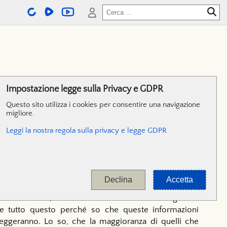
 OFF
Impostazione legge sulla Privacy e GDPR
Questo sito utilizza i cookies per consentire una navigazione
migliore.
Leggi la nostra regola sulla privacy e legge GDPR
ire se siamo realmente nel periodo di tempo che la
 che alla fine avrei scoperto dei segreti e cose così
 scrivere tutto.
Declina
Accetta
ta di tutti noi, col nostro futuro. Per cui è una grande
are tutto questo perché so che queste informazioni
leggeranno. Lo so, che la maggioranza di quelli che