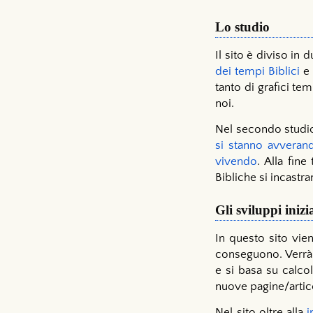
Lo studio
Il sito è diviso in 
dei tempi Biblici
e 
tanto di grafici te
noi.
Nel secondo studio,
si stanno avveran
vivendo
. Alla fine
Bibliche si incastr
Gli sviluppi inizi
In questo sito vien
conseguono. Verrà 
e si basa su calcol
nuove pagine/artic
Nel sito oltre alla
i